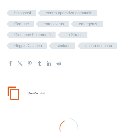
bisognosi
centro operativo comunale
Comune
coronavirus
emergenza
Giuseppe Falcomatà
La Strada
Reggio Calabria
sindaco
spesa sospesa
Post Correlati