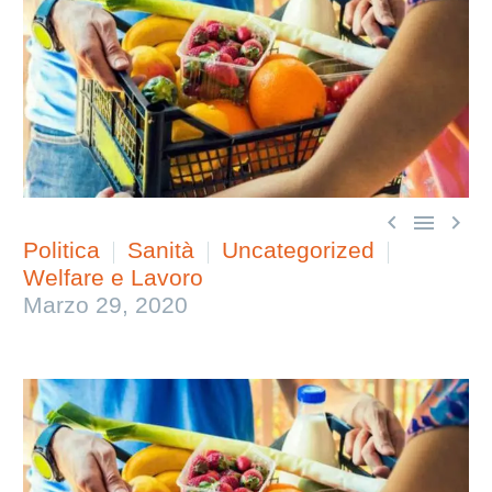



Politica
Sanità
Uncategorized
Welfare e Lavoro
Marzo 29, 2020