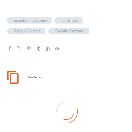
assistenti educativi
La Strada
Reggio Calabria
Saverio Pazzano
Post Correlati