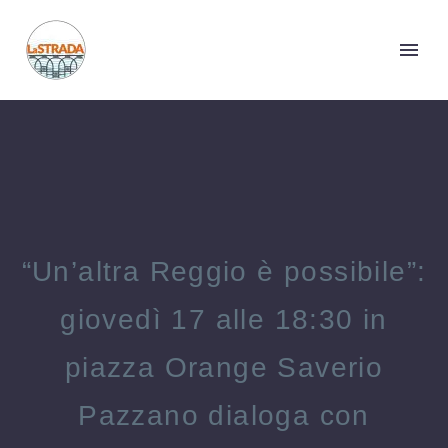
“Un’altra Reggio è possibile”:
giovedì 17 alle 18:30 in
piazza Orange Saverio
Pazzano dialoga con