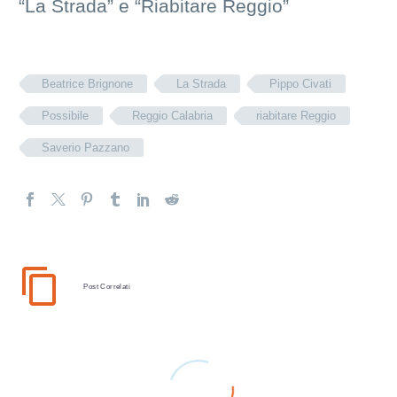
“La Strada” e “Riabitare Reggio”
Beatrice Brignone
La Strada
Pippo Civati
Possibile
Reggio Calabria
riabitare Reggio
Saverio Pazzano
Post Correlati