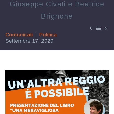
Giuseppe Civati e Beatrice
Brignone



Comunicati
Politica
Settembre 17, 2020