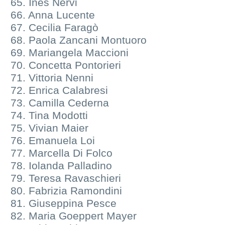
65. Ines Nervi
66. Anna Lucente
67. Cecilia Faragò
68. Paola Zancani Montuoro
69. Mariangela Maccioni
70. Concetta Pontorieri
71. Vittoria Nenni
72. Enrica Calabresi
73. Camilla Cederna
74. Tina Modotti
75. Vivian Maier
76. Emanuela Loi
77. Marcella Di Folco
78. Iolanda Palladino
79. Teresa Ravaschieri
80. Fabrizia Ramondini
81. Giuseppina Pesce
82. Maria Goeppert Mayer