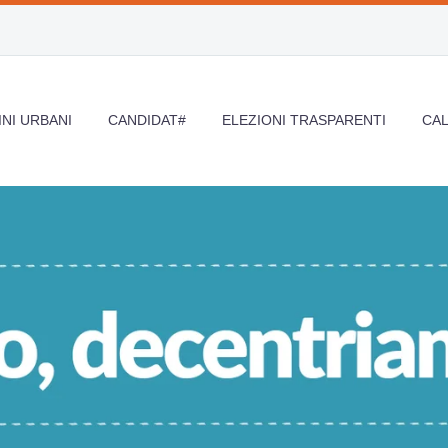
NI URBANI
CANDIDAT#
ELEZIONI TRASPARENTI
CA