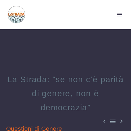
La Strada: “se non c’è parità
di genere, non è
democrazia”



Questioni di Genere