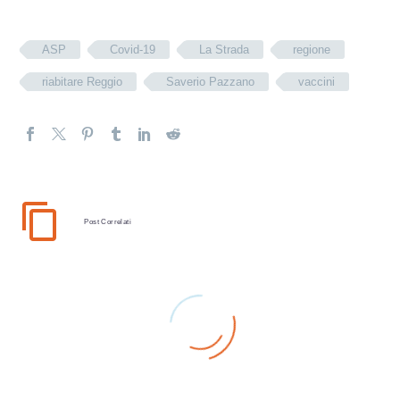
ASP
Covid-19
La Strada
regione
riabitare Reggio
Saverio Pazzano
vaccini
Post Correlati