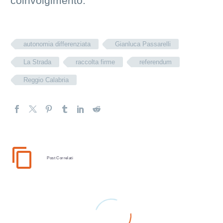
coinvolgimento.
autonomia differenziata
Gianluca Passarelli
La Strada
raccolta firme
referendum
Reggio Calabria
Post Correlati