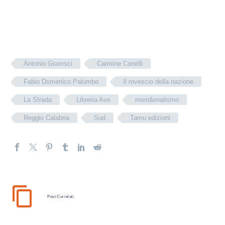
Antonio Gramsci
Carmine Conelli
Fabio Domenico Palumbo
Il rovescio della nazione
La Strada
Libreria Ave
meridionalismo
Reggio Calabria
Sud
Tamu edizioni
Post Correlati