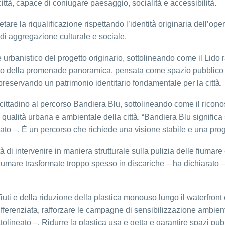
ttà, capace di coniugare paesaggio, socialità e accessibilità.
letare la riqualificazione rispettando l’identità originaria dell’
i aggregazione culturale e sociale.
co e urbanistico del progetto originario, sottolineando come il Lido
ato della promenade panoramica, pensata come spazio pubblico co
preservando un patrimonio identitario fondamentale per la città.
t cittadino al percorso Bandiera Blu, sottolineando come il ric
alità urbana e ambientale della città. “Bandiera Blu significa s
mato –. È un percorso che richiede una visione stabile e una pro
 di intervenire in maniera strutturale sulla pulizia delle fium
 fiumare trasformate troppo spesso in discariche – ha dichiarato
uti e della riduzione della plastica monouso lungo il waterfront 
 differenziata, rafforzare le campagne di sensibilizzazione ambien
olineato –. Ridurre la plastica usa e getta e garantire spazi pubbli