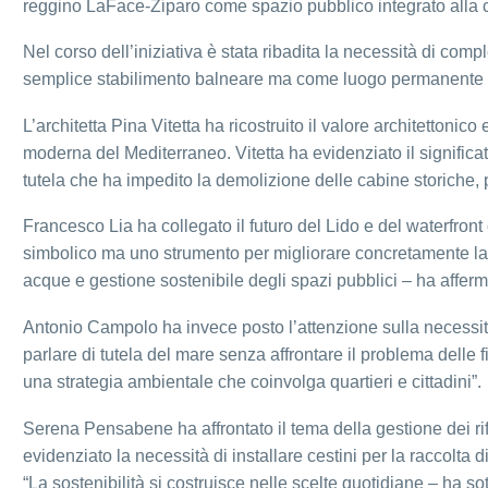
reggino LaFace-Ziparo come spazio pubblico integrato alla ci
Nel corso dell’iniziativa è stata ribadita la necessità di comp
semplice stabilimento balneare ma come luogo permanente d
L’architetta Pina Vitetta ha ricostruito il valore architettoni
moderna del Mediterraneo. Vitetta ha evidenziato il signific
tutela che ha impedito la demolizione delle cabine storiche, 
Francesco Lia ha collegato il futuro del Lido e del waterfron
simbolico ma uno strumento per migliorare concretamente la qu
acque e gestione sostenibile degli spazi pubblici – ha affer
Antonio Campolo ha invece posto l’attenzione sulla necessità
parlare di tutela del mare senza affrontare il problema delle
una strategia ambientale che coinvolga quartieri e cittadini”.
Serena Pensabene ha affrontato il tema della gestione dei rifi
evidenziato la necessità di installare cestini per la raccolta
“La sostenibilità si costruisce nelle scelte quotidiane – ha sott