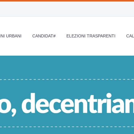
NI URBANI
CANDIDAT#
ELEZIONI TRASPARENTI
CA