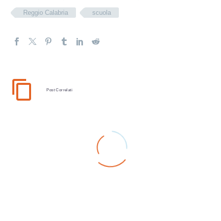
Reggio Calabria
scuola
Post Correlati
Comitati territoriali
e partecipazione