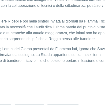
 con la collaborazione di tecnici e della cittadinanza, potrà serv
iere Ripepi e poi nella sintesi inviata ai giornali da Fiamma Tri
eato la necessità che l’audit dica l’ultima parola dal punto di v
 dire neanche alla attuale maggioranza, che infatti non ha appr
certo sorprende chi più che a Reggio pensa alle bandiere.
agli ordini del Giorno presentati da Filomena Iatì, ignora che S
o firmatario a sostegno. La Strada appartiene senza mezzi termini 
e di bandiere irricevibili, e che possono portare riflessione e co