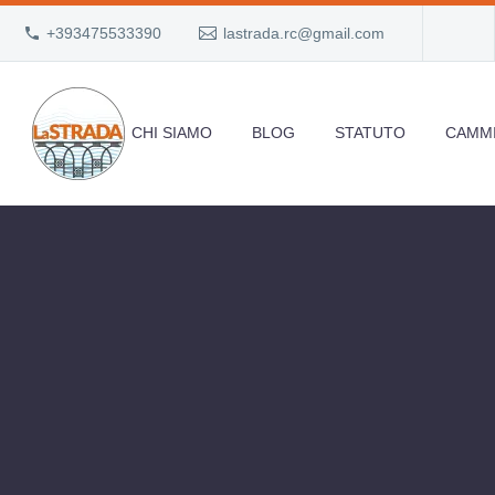
+393475533390
lastrada.rc@gmail.com
CHI SIAMO
BLOG
STATUTO
CAMMI