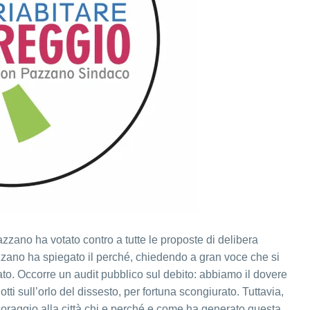
zzano ha votato contro a tutte le proposte di delibera
zzano ha spiegato il perché, chiedendo a gran voce che si
ato. Occorre un audit pubblico sul debito: abbiamo il dovere
tti sull’orlo del dissesto, per fortuna scongiurato. Tuttavia,
on coraggio alla città chi e perché e come ha generato questa