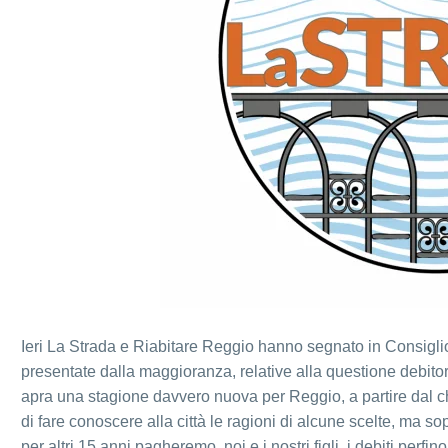
Ieri La Strada e Riabitare Reggio hanno segnato in Consiglio 
presentate dalla maggioranza, relative alla questione debit
apra una stagione davvero nuova per Reggio, a partire dal ch
di fare conoscere alla città le ragioni di alcune scelte, ma sop
per altri 15 anni pagheremo, noi e i nostri figli, i debiti per