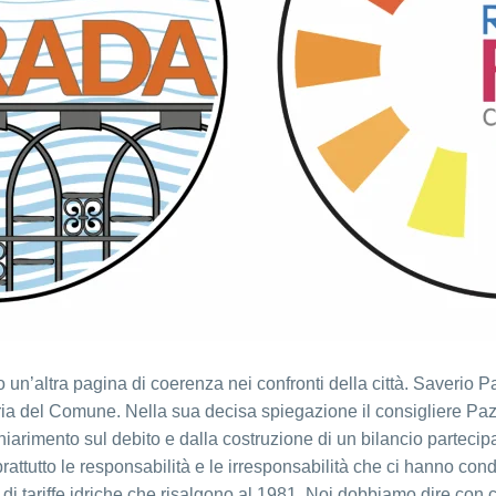
un’altra pagina di coerenza nei confronti della città. Saverio Pa
oria del Comune. Nella sua decisa spiegazione il consigliere Pa
iarimento sul debito e dalla costruzione di un bilancio partecip
rattutto le responsabilità e le irresponsabilità che ci hanno condo
fino di tariffe idriche che risalgono al 1981. Noi dobbiamo dire c