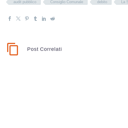
audit pubblico
Consiglio Comunale
debito
La 
Post Correlati
“Reggio città dei diritti di
La St
cittadinanza e della
Regg