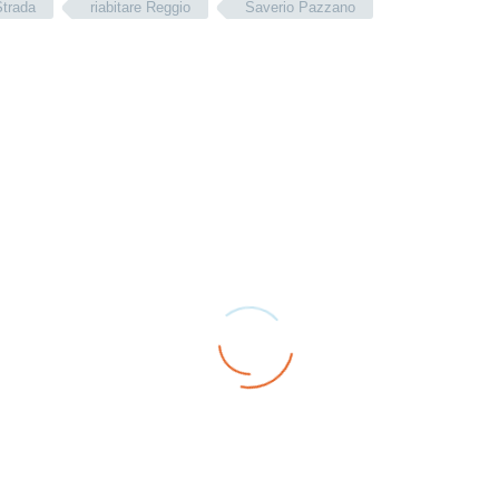
Strada
riabitare Reggio
Saverio Pazzano
rada e Riabitare
La Strada per Pazzano
io con Saverio
Sindaco: giovedì 23