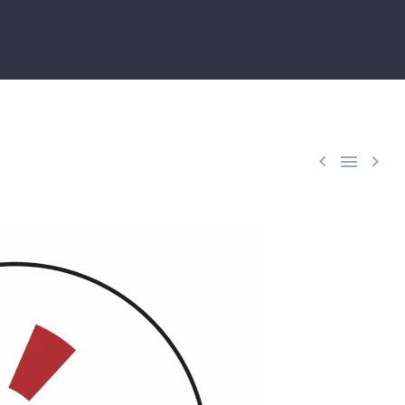


