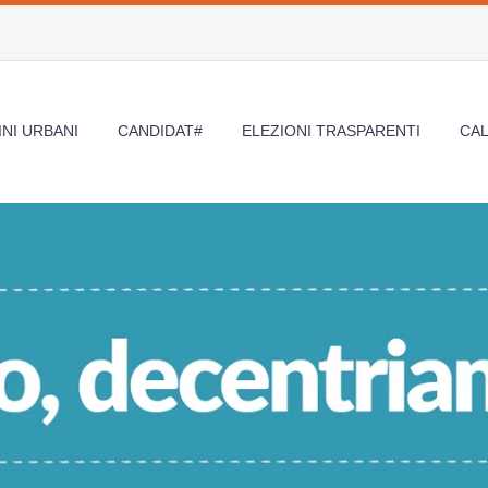
NI URBANI
CANDIDAT#
ELEZIONI TRASPARENTI
CA