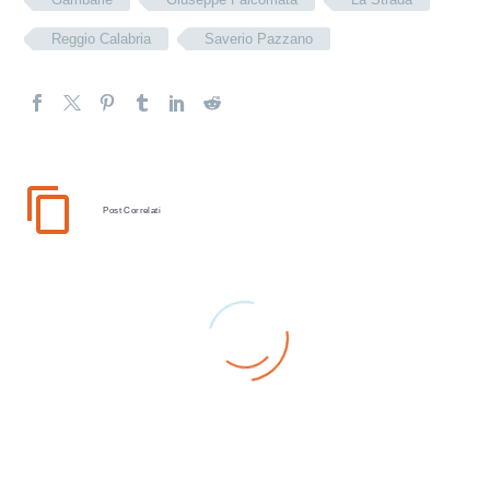
Reggio Calabria
Saverio Pazzano
Post Correlati
La Strada e
Riabitare Reggio: