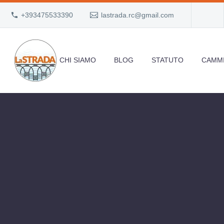
+393475533390
lastrada.rc@gmail.com
CHI SIAMO
BLOG
STATUTO
CAMMI