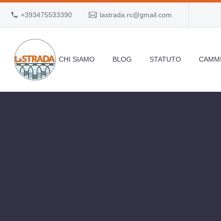
+393475533390
lastrada.rc@gmail.com
CHI SIAMO
BLOG
STATUTO
CAMMI