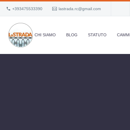
+393475533390
lastrada.rc@gmail.com
CHI SIAMO
BLOG
STATUTO
CAMMI