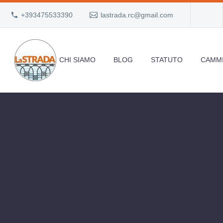
+393475533390
lastrada.rc@gmail.com
CHI SIAMO
BLOG
STATUTO
CAMMI