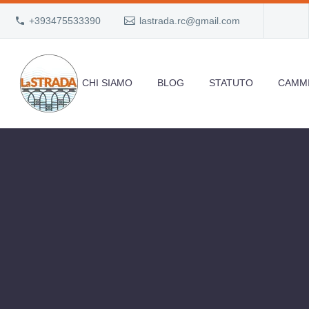
+393475533390
lastrada.rc@gmail.com
CHI SIAMO
BLOG
STATUTO
CAMMI