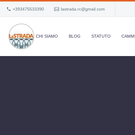
+393475533390
lastrada.rc@gmail.com
CHI SIAMO
BLOG
STATUTO
CAMMI