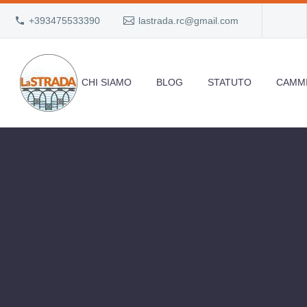
+393475533390
lastrada.rc@gmail.com
CHI SIAMO
BLOG
STATUTO
CAMMI