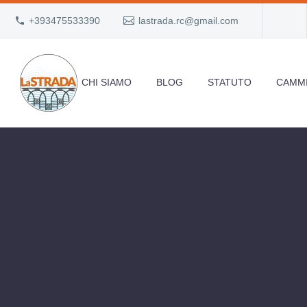
+393475533390
lastrada.rc@gmail.com
CHI SIAMO
BLOG
STATUTO
CAMMI