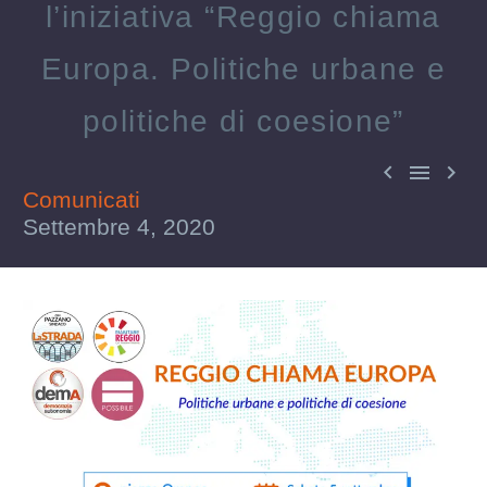
l’iniziativa “Reggio chiama
Europa. Politiche urbane e
politiche di coesione”



Comunicati
Settembre 4, 2020