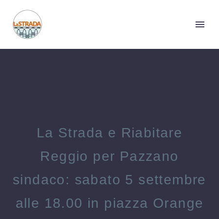
La Strada e Riabitare
Reggio per Pazzano
sindaco: sabato 5 settembre
alle 18.00 in piazza Orange