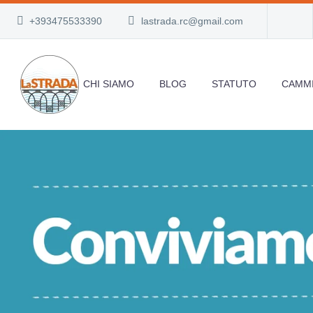
+393475533390
lastrada.rc@gmail.com
CHI SIAMO
BLOG
STATUTO
CAMMI