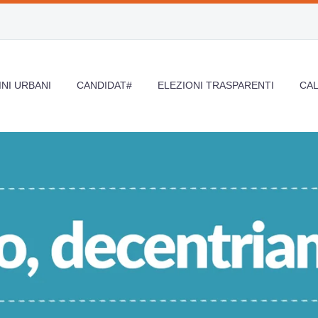
NI URBANI
CANDIDAT#
ELEZIONI TRASPARENTI
CA