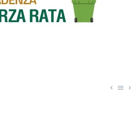


