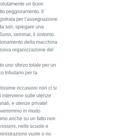
solutamente un buon
etto peggioramento. Il
gistrata per l’assegnazione
a soli, spiegare una
. Sono, semmai, il sintomo
unzionamento della macchina
essiva organizzazione del
to uno sforzo totale per un
co tributario per la
ntissime occasioni non ci si
i interviene sulle utenze
nali, e utenze private!
erverremmo in modo
emmo anche su un fatto non
nissimi, nelle scuole e
ministrazione vuole o no