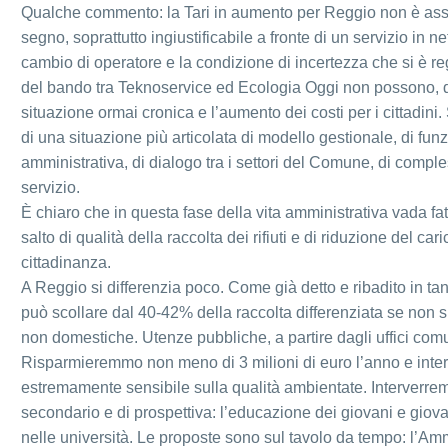
Qualche commento: la Tari in aumento per Reggio non è as
segno, soprattutto ingiustificabile a fronte di un servizio in n
cambio di operatore e la condizione di incertezza che si è re
del bando tra Teknoservice ed Ecologia Oggi non possono, d
situazione ormai cronica e l’aumento dei costi per i cittadini
di una situazione più articolata di modello gestionale, di f
amministrativa, di dialogo tra i settori del Comune, di compl
servizio.
È chiaro che in questa fase della vita amministrativa vada fat
salto di qualità della raccolta dei rifiuti e di riduzione del cari
cittadinanza.
A Reggio si differenzia poco. Come già detto e ribadito in ta
può scollare dal 40-42% della raccolta differenziata se non s
non domestiche. Utenze pubbliche, a partire dagli uffici comu
Risparmieremmo non meno di 3 milioni di euro l’anno e int
estremamente sensibile sulla qualità ambientate. Interverr
secondario e di prospettiva: l’educazione dei giovani e giova
nelle università. Le proposte sono sul tavolo da tempo: l’Am