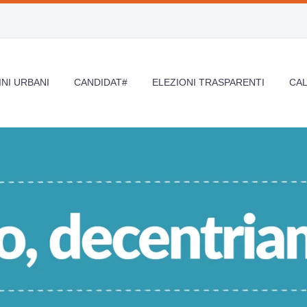
NI URBANI
CANDIDAT#
ELEZIONI TRASPARENTI
CA