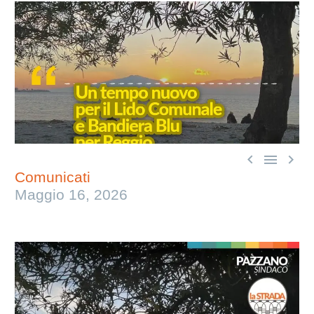



Comunicati
Maggio 16, 2026