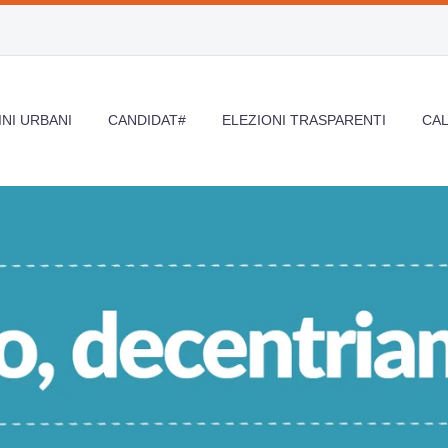
NI URBANI
CANDIDAT#
ELEZIONI TRASPARENTI
CA