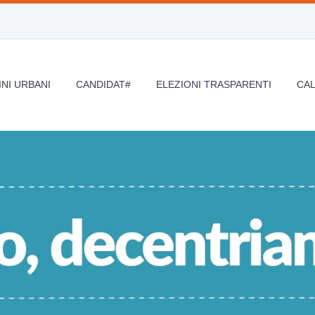
NI URBANI
CANDIDAT#
ELEZIONI TRASPARENTI
CA